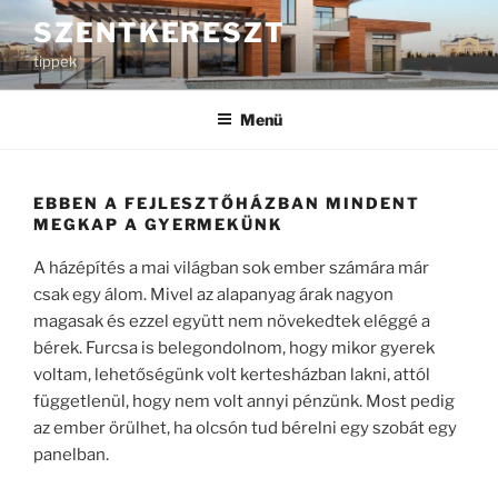
Tartalomhoz
SZENTKERESZT
tippek
Menü
EBBEN A FEJLESZTŐHÁZBAN MINDENT
MEGKAP A GYERMEKÜNK
A házépítés a mai világban sok ember számára már
csak egy álom. Mivel az alapanyag árak nagyon
magasak és ezzel együtt nem növekedtek eléggé a
bérek. Furcsa is belegondolnom, hogy mikor gyerek
voltam, lehetőségünk volt kertesházban lakni, attól
függetlenül, hogy nem volt annyi pénzünk. Most pedig
az ember örülhet, ha olcsón tud bérelni egy szobát egy
panelban.