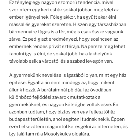
Ez tényleg egy nagyon szomorú tendencia, mivel
szerintem egy kertesház sokkal jobban megfelel az
ember igényeinek. Főleg akkor, ha együtt akar élni
mással és gyereket szeretne. Hiszen egy társasházban
bármennyire tágas is a tér, mégis csak össze vagyunk
zárva. Ez pedig azt eredményezi, hogy sosincsen az
embernek rendes privát szférája. Na persze meg lehet
tanulni így is élni, de sokkal jobb, ha a lakhelyünk
távolabb esik a várostól és a szabad levegőn van.
A gyermekünk nevelése is igazából olyan, mint egy ház
építése. Egyáltalán nem mindegy az, hogy miként
állunk hozzá. A barátaimnál például az óvodában
különböző fejlődési zavarok mutatkoztak a
gyermeküknél, és nagyon kétségbe voltak esve. Én
azonban tudtam, hogy biztos van egy fejlesztőház
budapest területén, ahol segíteni tudnak nekik. Éppen
ezért elkezdtem magamtól keresgélni az interneten, és
így találtam rá a Mosolykulcs oldalára.