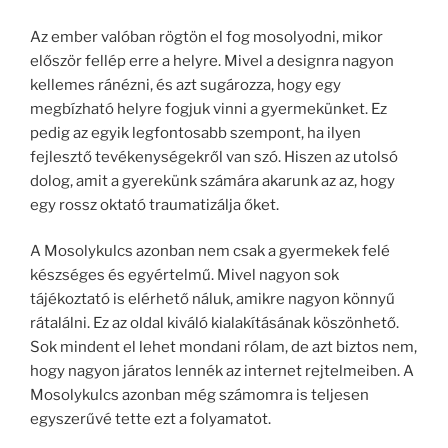
Az ember valóban rögtön el fog mosolyodni, mikor
először fellép erre a helyre. Mivel a designra nagyon
kellemes ránézni, és azt sugározza, hogy egy
megbízható helyre fogjuk vinni a gyermekünket. Ez
pedig az egyik legfontosabb szempont, ha ilyen
fejlesztő tevékenységekről van szó. Hiszen az utolsó
dolog, amit a gyerekünk számára akarunk az az, hogy
egy rossz oktató traumatizálja őket.
A Mosolykulcs azonban nem csak a gyermekek felé
készséges és egyértelmű. Mivel nagyon sok
tájékoztató is elérhető náluk, amikre nagyon könnyű
rátalálni. Ez az oldal kiváló kialakításának köszönhető.
Sok mindent el lehet mondani rólam, de azt biztos nem,
hogy nagyon járatos lennék az internet rejtelmeiben. A
Mosolykulcs azonban még számomra is teljesen
egyszerűvé tette ezt a folyamatot.