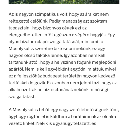
Az is nagyon szimpatikus volt, hogy az áraikat nem
rejtegették előlünk. Pedig manapság azt szoktam
tapasztalni, hogy bizonyos cégek ezt az
elengedhetetlen infót egészen a végére hagyják. Egy
olyan bizalom alapú szolgáltatásnál, mint amit a
Mosolykulcs szeretne biztosítani nekünk, ez egy
nagyon olcsó taktika lenne. Így azonban nem kell
tartanunk attól, hogy a helyszínen fogunk meglepődni
az ártól. Nem is kell egyébként aggódni miattuk, mivel
ez a fejlesztőház budapest területén nagyon kedvező
tarifákkal dolgozik. Ez azonban nem jelenti azt, hogy az
alkalmazottak ne biztosítanának nekünk minőségi
szolgáltatást.
A Mosolykulcs tehát egy nagyszerű lehetőségnek tűnt,
úgyhogy rögtön el is küldtem a barátaimnak az oldalra
vezető linket. Nekik is ugyanúgy tetszett, és