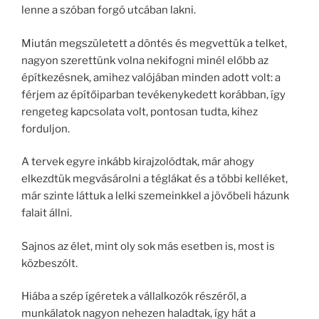
lenne a szóban forgó utcában lakni.
Miután megszületett a döntés és megvettük a telket,
nagyon szerettünk volna nekifogni minél előbb az
építkezésnek, amihez valójában minden adott volt: a
férjem az építőiparban tevékenykedett korábban, így
rengeteg kapcsolata volt, pontosan tudta, kihez
forduljon.
A tervek egyre inkább kirajzolódtak, már ahogy
elkezdtük megvásárolni a téglákat és a többi kelléket,
már szinte láttuk a lelki szemeinkkel a jövőbeli házunk
falait állni.
Sajnos az élet, mint oly sok más esetben is, most is
közbeszólt.
Hiába a szép ígéretek a vállalkozók részéről, a
munkálatok nagyon nehezen haladtak, így hát a