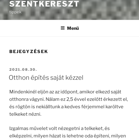
SZENTKERESZT
tippek
Menü
BEJEGYZÉSEK
BEKÜLDVE:
2021.08.30.
Otthon építés saját kézzel
Mindenkinél eljön az az időpont, amikor elkezd saját
otthonra vágyni. Nálam ez 2,5 évvel ezelőtt érkezett el,
és rögtön is nekiálltunk a kedves férjemmel karöltve
telkeket nézni.
Izgalmas művelet volt nézegetni a telkeket, és
elképzelni, milyen házat is lehetne oda építeni, milyen