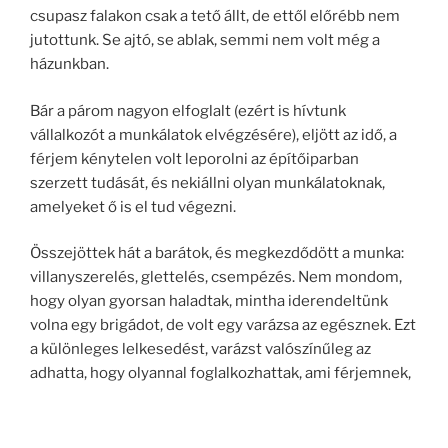
csupasz falakon csak a tető állt, de ettől előrébb nem
jutottunk. Se ajtó, se ablak, semmi nem volt még a
házunkban.
Bár a párom nagyon elfoglalt (ezért is hívtunk
vállalkozót a munkálatok elvégzésére), eljött az idő, a
férjem kénytelen volt leporolni az építőiparban
szerzett tudását, és nekiállni olyan munkálatoknak,
amelyeket ő is el tud végezni.
Összejöttek hát a barátok, és megkezdődött a munka:
villanyszerelés, glettelés, csempézés. Nem mondom,
hogy olyan gyorsan haladtak, mintha iderendeltünk
volna egy brigádot, de volt egy varázsa az egésznek. Ezt
a különleges lelkesedést, varázst valószínűleg az
adhatta, hogy olyannal foglalkozhattak, ami férjemnek,
tehát az ő barátjuknak fontos. Láttam a lelkesedést a
párom arcán, ahogy látja kibontakozni maga előtt az
otthonunkat.