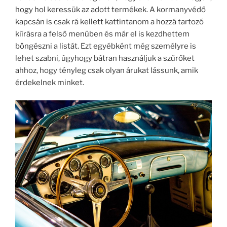
hogy hol keressük az adott termékek. A kormanyvédő
kapcsán is csak rá kellett kattintanom a hozzá tartozó
kiírásra a felső menüben és már el is kezdhettem
böngészni a listát. Ezt egyébként még személyre is
lehet szabni, úgyhogy bátran használjuk a szűrőket
ahhoz, hogy tényleg csak olyan árukat lássunk, amik
érdekelnek minket.