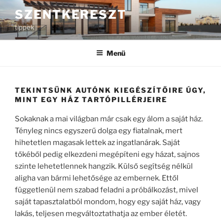
Tartalomhoz
SZENTKERESZT
tippek
Menü
TEKINTSÜNK AUTÓNK KIEGÉSZÍTŐIRE ÚGY,
MINT EGY HÁZ TARTÓPILLÉRJEIRE
Sokaknak a mai világban már csak egy álom a saját ház.
Tényleg nincs egyszerű dolga egy fiatalnak, mert
hihetetlen magasak lettek az ingatlanárak. Saját
tőkéből pedig elkezdeni megépíteni egy házat, sajnos
szinte lehetetlennek hangzik. Külső segítség nélkül
aligha van bármi lehetősége az embernek. Ettől
függetlenül nem szabad feladni a próbálkozást, mivel
saját tapasztalatból mondom, hogy egy saját ház, vagy
lakás, teljesen megváltoztathatja az ember életét.