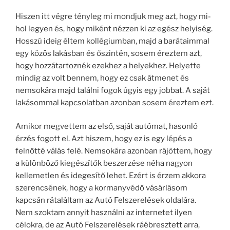
Hiszen itt végre tényleg mi mondjuk meg azt, hogy mi-
hol legyen és, hogy miként nézzen ki az egész helyiség.
Hosszú ideig éltem kollégiumban, majd a barátaimmal
egy közös lakásban és őszintén, sosem éreztem azt,
hogy hozzátartoznék ezekhez a helyekhez. Helyette
mindig az volt bennem, hogy ez csak átmenet és
nemsokára majd találni fogok úgyis egy jobbat. A saját
lakásommal kapcsolatban azonban sosem éreztem ezt.
Amikor megvettem az első, saját autómat, hasonló
érzés fogott el. Azt hiszem, hogy ez is egy lépés a
felnőtté válás felé. Nemsokára azonban rájöttem, hogy
a különböző kiegészítők beszerzése néha nagyon
kellemetlen és idegesítő lehet. Ezért is érzem akkora
szerencsének, hogy a kormanyvédő vásárlásom
kapcsán rátaláltam az Autó Felszerelések oldalára.
Nem szoktam annyit használni az internetet ilyen
célokra, de az Autó Felszerelések ráébresztett arra,