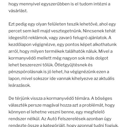
hogy mennyivel egyszerűbben is el tudom intézni a
vásárlást.
Ezt pedig egy olyan felületen teszik lehetővé, ahol egy
percet sem kell majd vesztegetnünk. Nincsenek tehát
idegesítő reklámok, vagy zavaró felugró ajánlatok. A
kezdőlapon végignézve, egy pontos képet alkothatunk
arról, hogy milyen termékek találhatók náluk. Mivel a
kormanyvédő mellett még nagyon sok más dolgot
lehet beszerezni tőlük. Ötletgyűjtésnek és
pénzspórolásnak is jó lehet, ha végignézünk ezen a
lapon, mivel sokszor ide vannak kihelyezve az aktuális
leárazások.
De térjünk vissza a kormanyvédő témára. A bőséges
választék persze magával hozza azt a problémát, hogy
könnyen el lehetne veszni benne, egy megfelelő
rendszer nélkül. Az Autó Felszerelések azonban úgy
rendezte össze a kategóriáit, hogy azonnal tudni fogjuk,