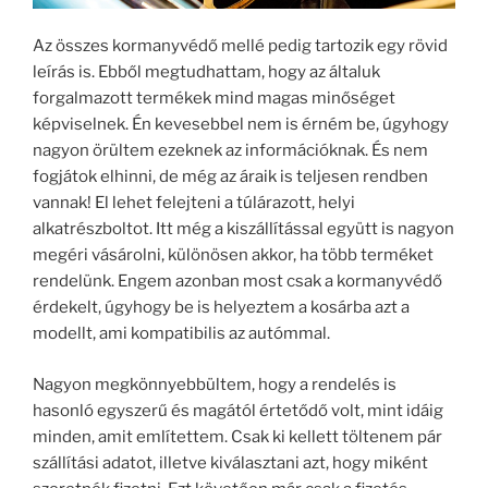
Az összes kormanyvédő mellé pedig tartozik egy rövid
leírás is. Ebből megtudhattam, hogy az általuk
forgalmazott termékek mind magas minőséget
képviselnek. Én kevesebbel nem is érném be, úgyhogy
nagyon örültem ezeknek az információknak. És nem
fogjátok elhinni, de még az áraik is teljesen rendben
vannak! El lehet felejteni a túlárazott, helyi
alkatrészboltot. Itt még a kiszállítással együtt is nagyon
megéri vásárolni, különösen akkor, ha több terméket
rendelünk. Engem azonban most csak a kormanyvédő
érdekelt, úgyhogy be is helyeztem a kosárba azt a
modellt, ami kompatibilis az autómmal.
Nagyon megkönnyebbültem, hogy a rendelés is
hasonló egyszerű és magától értetődő volt, mint idáig
minden, amit említettem. Csak ki kellett töltenem pár
szállítási adatot, illetve kiválasztani azt, hogy miként