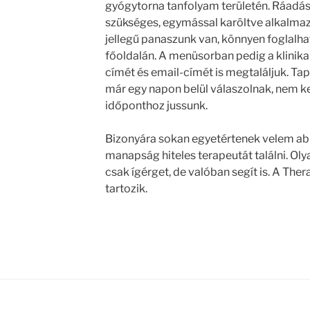
gyógytorna tanfolyam területén. Ráadás
szükséges, egymással karöltve alkalma
jellegű panaszunk van, könnyen foglalh
főoldalán. A menüsorban pedig a klinika
címét és email-címét is megtaláljuk. Ta
már egy napon belül válaszolnak, nem ke
időponthoz jussunk.
Bizonyára sokan egyetértenek velem a
manapság hiteles terapeutát találni. Ol
csak ígérget, de valóban segít is. A Th
tartozik.