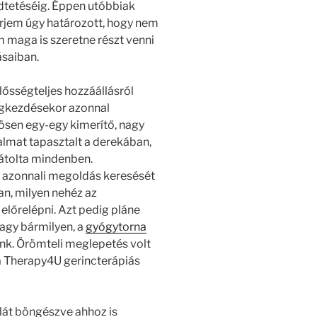
tetéséig. Éppen utóbbiak
érjem úgy határozott, hogy nem
m maga is szeretne részt venni
ásaiban.
lősségteljes hozzáállásról
gkezdésekor azonnal
ösen egy-egy kimerítő, nagy
dalmat tapasztalt a derekában,
átolta mindenben.
z azonnali megoldás keresését
an, milyen nehéz az
előrelépni. Azt pedig pláne
vagy bármilyen, a
gyógytorna
unk. Örömteli meglepetés volt
 a Therapy4U gerincterápiás
lát böngészve ahhoz is