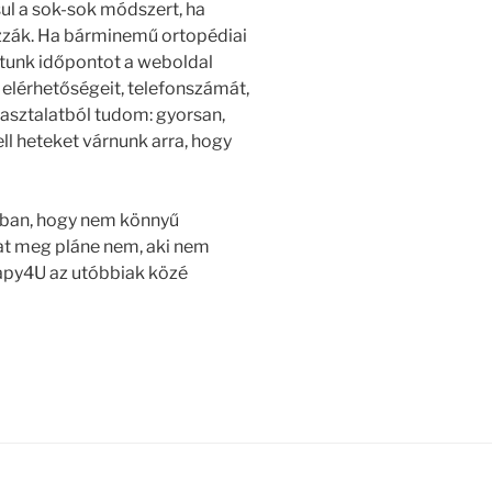
ul a sok-sok módszert, ha
zzák. Ha bárminemű ortopédiai
atunk időpontot a weboldal
 elérhetőségeit, telefonszámát,
pasztalatból tudom: gyorsan,
ll heteket várnunk arra, hogy
bban, hogy nem könnyű
yat meg pláne nem, aki nem
erapy4U az utóbbiak közé