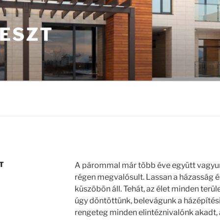
ESZT
T
A párommal már több éve együtt vagyunk
régen megvalósult. Lassan a házasság és
küszöbön áll. Tehát, az élet minden terül
úgy döntöttünk, belevágunk a házépítési 
rengeteg minden elintéznivalónk akadt, 