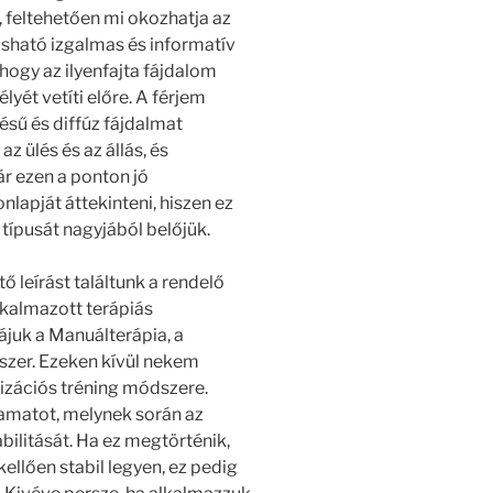
 feltehetően mi okozhatja az
asható izgalmas és informatív
ogy az ilyenfajta fájdalom
yét vetíti előre. A férjem
ésű és diffúz fájdalmat
z ülés és az állás, és
ár ezen a ponton jó
lapját áttekinteni, hiszen ez
 típusát nagyjából belőjük.
 leírást találtunk a rendelő
lkalmazott terápiás
juk a Manuálterápia, a
szer. Ezeken kívül nekem
lizációs tréning módszere.
yamatot, melynek során az
bilitását. Ha ez megtörténik,
ellően stabil legyen, ez pedig