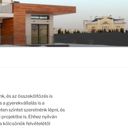
, és az összeköltözés is
 a gyerekvállalás is a
eten szintet szeretnénk lépni, és
projektbe is. Ehhez nyilván
a kölcsönök felvételétől