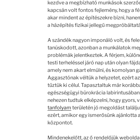
kezdve a megbízható munkások szerződ
kapcsán volt fontos fejlemény, hogy a f
akar mindent az építészekre bízni, hane
a házépítés fizikai jellegű megpróbáltat
A szándék nagyon imponáló volt, és fele
tanúskodott, azonban a munkálatok me
problémák jelentkeztek. A férjem, külön
testi terheléssel járó nap után olyan fáj
amely nem akart elmúlni, és komolyan g
Aggasztónak véltük a helyzetet, ezért a
tűztük ki célul. Tapasztaltuk már korább
egészségügyi bürokrácia labirintusában 
nehezen tudtuk elképzelni, hogy gyors, 
tanfolyam
területén jó megoldást találj
ezért, amikor egy ismerősünk ajánlotta
központot.
Mindenekelőtt, az ő rendelőjük webolda