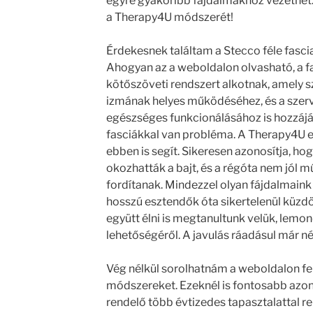
egyre gyakoribb fájdalmakhoz vezethet.
a Therapy4U módszerét!
Érdekesnek találtam a Stecco féle fasci
Ahogyan az a weboldalon olvasható, a f
kötőszöveti rendszert alkotnak, amely s
izmának helyes működéséhez, és a szer
egészséges funkcionálásához is hozzájár
fasciákkal van probléma. A Therapy4U e
ebben is segít. Sikeresen azonosítja, h
okozhatták a bajt, és a régóta nem jól 
fordítanak. Mindezzel olyan fájdalmain
hosszú esztendők óta sikertelenül küzdö
együtt élni is megtanultunk velük, lem
lehetőségéről. A javulás ráadásul már né
Vég nélkül sorolhatnám a weboldalon fel
módszereket. Ezeknél is fontosabb azon
rendelő több évtizedes tapasztalattal re