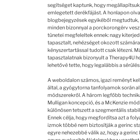
segítséget kaptunk, hogy megállapítsuk,
emlegetett derékfájást. A honlapon olv
blogbejegyzések egyikéből megtudtuk, h
minden bizonnyal a porckorongérv veszél
tünetei megfeleltek ennek: nagy kiterjed
tapasztalt, nehézséget okozott számára a
kényszertartással tudott csak létezni. M
tapasztalatnak bizonyult a Therapy4U hon
lehetővé tette, hogy legalábbis a sérülés
A weboldalon számos, igazi reményt keltő
által, a gyógytorna tanfolyamok során a
módszerekről. A három legfőbb techniká
Mulligan koncepció, és a McKenzie mód
különösen tetszett a szegmentális stabi
Ennek célja, hogy megfordítsa azt a fol
izmok többé nem biztosítják a gerinc sta
egyre nehezebbé válik az, hogy a gerinc k