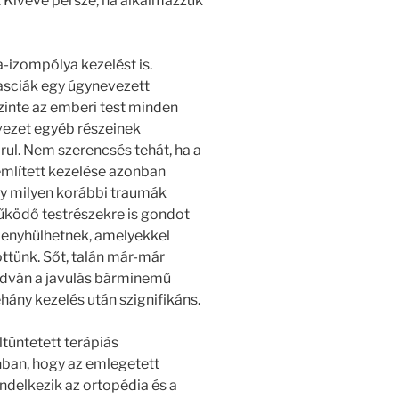
 Kivéve persze, ha alkalmazzuk
a-izompólya kezelést is.
asciák egy úgynevezett
zinte az emberi test minden
vezet egyéb részeinek
ul. Nem szerencsés tehát, ha a
mlített kezelése azonban
ogy milyen korábbi traumák
működő testrészekre is gondot
k enyhülhetnek, amelyekkel
ttünk. Sőt, talán már-már
ondván a javulás bárminemű
hány kezelés után szignifikáns.
tüntetett terápiás
ban, hogy az emlegetett
ndelkezik az ortopédia és a